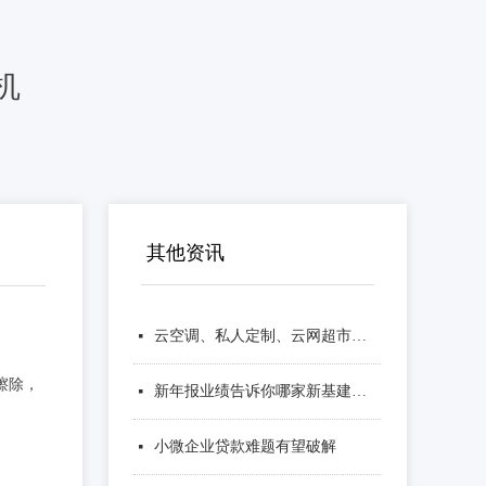
机
其他资讯
云空调、私人定制、云网超市－中国企业的“互联网＋”行动
넷
擦除，
新年报业绩告诉你哪家新基建上市公司有投资机会
넷
小微企业贷款难题有望破解
넷